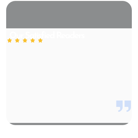
Our Satisfied Readers
Lorem ipsum dolor sit amet, consectetur adipiscing elit,
sed do eiusmod tempor incididunt ut labore et dolore
magna aliqua. Ut enim ad minim veniam, quis nostrud
exercitation ullamco laboris nisi ut aliquip ex ea
commodo consequat.
Lylyana
Readers