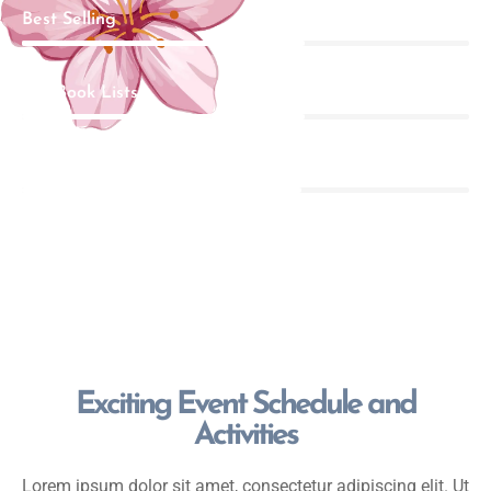
87
%
Best Selling
87
%
Top Book Lists
87
%
Happy Viewers
Exciting Event Schedule and
Activities
Lorem ipsum dolor sit amet, consectetur adipiscing elit. Ut