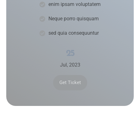
enim ipsam voluptatem
Neque porro quisquam
sed quia consequuntur
25
Jul, 2023
Get Ticket