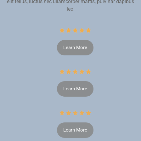
elit tellus, luctus nec ullamcorper mattis, pulvinar dapibus
leo.





Learn More





Learn More





Learn More