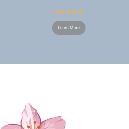





Learn More
It Is All About The Best Manuscripts
Lorem ipsum dolor sit amet, consectetur adipiscing elit. Ut
elit tellus, luctus nec ullamcorper mattis, pulvinar dapibus
leo.