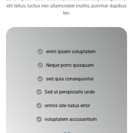
elit tellus, luctus nec ullamcorper mattis, pulvinar dapibus
leo.
enim ipsam voluptatem
Neque porro quisquam
sed quia consequuntur
Sed ut perspiciatis unde
omnis iste natus error
voluptatem accusantium