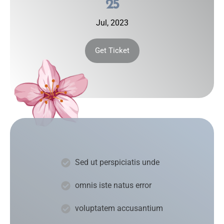
25
Jul, 2023
Get Ticket
Sed ut perspiciatis unde
omnis iste natus error
voluptatem accusantium